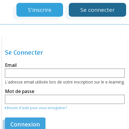
Panneau de gestion des cookies
S'inscrire
Se connecter
Se Connecter
Connectez-
Email
vous
ici
avec
votre
L'adresse email utilisée lors de votre inscription sur le e-learning.
adresse
email
Mot de passe
et
mot
de
Besoin d'aide pour vous enregistrer?
passe.
Si
vous
Connexion
n'avez
pas