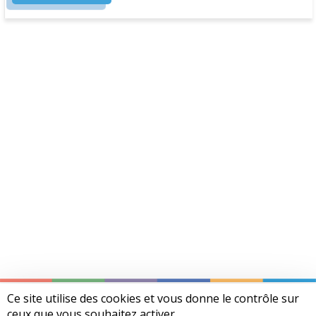
encore
de
compte,
utilisez
le
bouton
ci-
dessous
pour
vous
inscrire.
Ce site utilise des cookies et vous donne le contrôle sur
Mentions légales
ceux que vous souhaitez activer